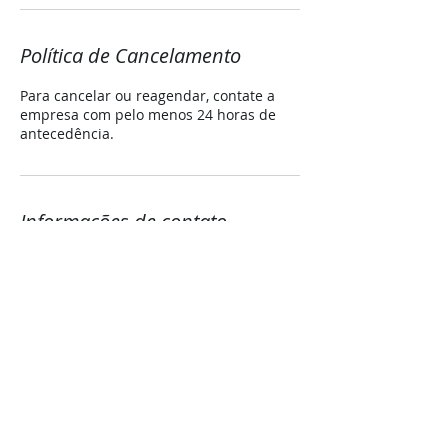
Política de Cancelamento
Para cancelar ou reagendar, contate a
empresa com pelo menos 24 horas de
antecedência.
Informações de contato
71999375939
davimattedi@gmail.com
Marina Caboto Sports - Avenida Beira
Mar - Ribeira, Salvador - BA, Brasil
© 2022 - Locajet Bahia