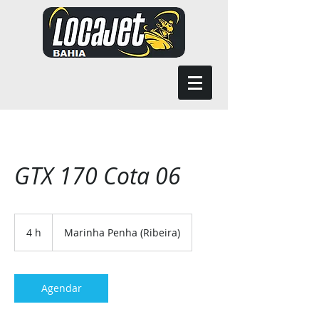
GTX 170 Cota 06
4 h
4
Marinha Penha (Ribeira)
h
Agendar