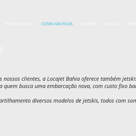
PÁGINA INICIAL
COTAS NÁUTICAS
GALERIA
ALUGUEL
PASS
s
nossos clientes, a Locajet Bahia oferece também jetsk
ra quem busca uma embarcação nova, com custo fixo bai
rtilhamento diversos modelos de jetskis, todos com som