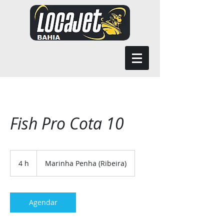
Fish Pro Cota 10
4 h
4
Marinha Penha (Ribeira)
h
Agendar